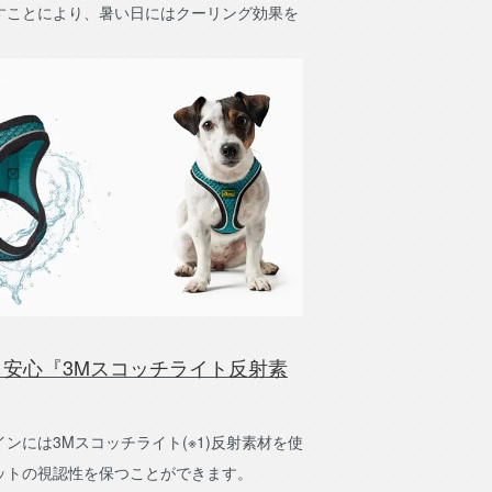
すことにより、暑い日にはクーリング効果を
。
も安心『3Mスコッチライト反射素
ンには3Mスコッチライト(※1)反射素材を使
ットの視認性を保つことができます。