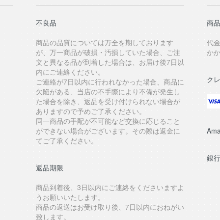
不良品
商品
商品の品質については万全を期しております
代
が、万一商品が破損・汚損していた場合、ご注
か
文と異なる品が到着した場合は、お届け後7日以
内にご連絡ください。
ク
ご連絡が7日以内に行われなかった場合、商品に
欠陥がある、当店の不手際により不備が発生し
た場合を除き、返品を受け付けられない場合が
ありますので予めご了承ください。
同一商品の手配が不可能など交換に応じること
ができない場合がございます。その際は返金に
Ama
てご了承ください。
銀
返品期限
商品到着後、3日以内にご連絡をくださいますよ
うお願いいたします。
商品の返送はお受け取り後、7日以内におねがい
致します。