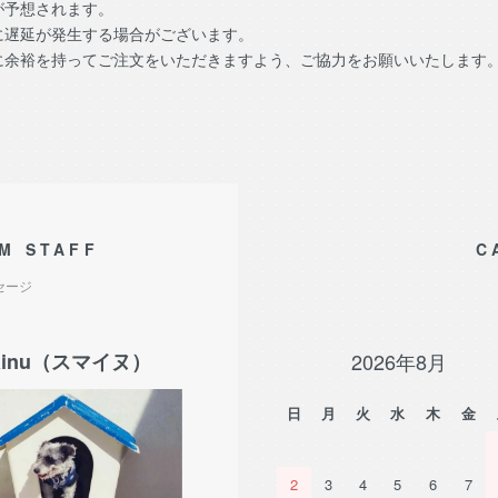
が予想されます。
に遅延が発生する場合がございます。
に余裕を持ってご注文をいただきますよう、ご協力をお願いいたします
M STAFF
C
セージ
nu（スマイヌ）
2026年8月
日
月
火
水
木
金
2
3
4
5
6
7