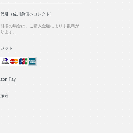
代引（佐川急便e-コレクト）
⾦引換の場合は、ご購⼊⾦額により⼿数料が
かります。
レジット
zon Pay
行振込