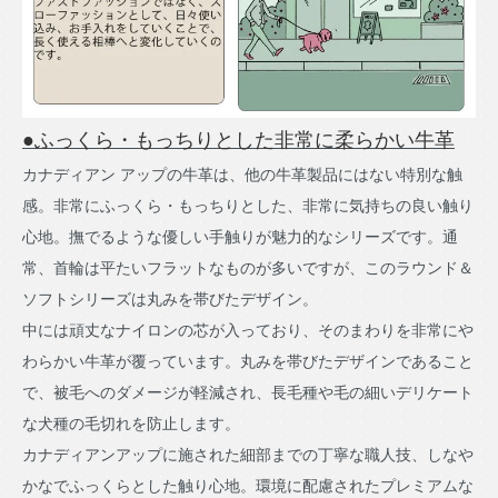
●ふっくら・もっちりとした非常に柔らかい牛革
カナディアン アップの牛革は、他の牛革製品にはない特別な触
感。非常にふっくら・もっちりとした、非常に気持ちの良い触り
心地。撫でるような優しい手触りが魅力的なシリーズです。通
常、首輪は平たいフラットなものが多いですが、このラウンド＆
ソフトシリーズは丸みを帯びたデザイン。
中には頑丈なナイロンの芯が入っており、そのまわりを非常にや
わらかい牛革が覆っています。丸みを帯びたデザインであること
で、被毛へのダメージが軽減され、長毛種や毛の細いデリケート
な犬種の毛切れを防止します。
カナディアンアップに施された細部までの丁寧な職人技、しなや
かなでふっくらとした触り心地。環境に配慮されたプレミアムな