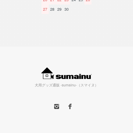
27
28
29
30
犬用グッズ通販 -sumainu-（スマイヌ）