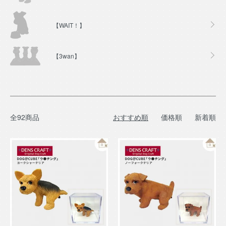
【WAIT！】
【3wan】
全92商品
おすすめ順
価格順
新着順