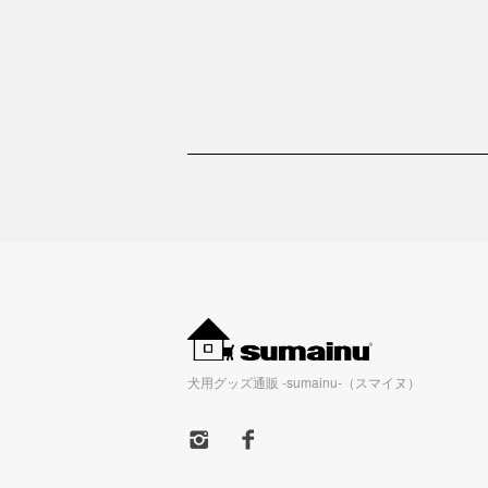
犬用グッズ通販 -sumainu-（スマイヌ）