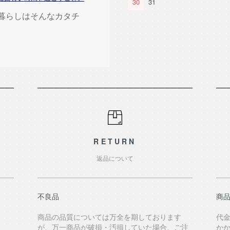
30
31
の暮らしはそんなカタチ
RETURN
返品について
不良品
商品
商品の品質については万全を期しております
代
が、万一商品が破損・汚損していた場合、ご注
か