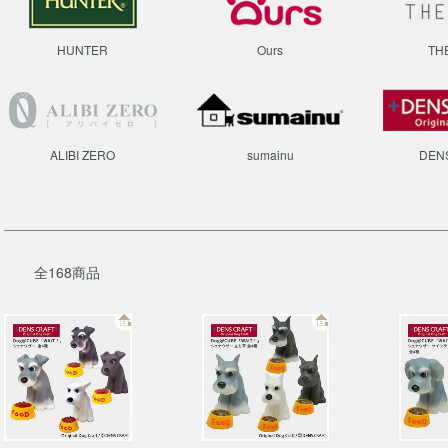
HUNTER
Ours
TH
ALIBI ZERO
sumainu
DEN
全168商品