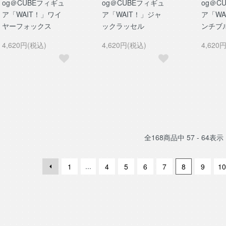
og＠CUBEフィギュ
og＠CUBEフィギュ
og＠C
ア「WAIT！」ワイ
ア「WAIT！」ジャ
ア「WA
ヤーフォックス
ックラッセル
ンチブ
4,620円(税込)
4,620円(税込)
4,620
全
168
商品中
57 - 64
表示
...
1
4
5
6
7
8
9
10