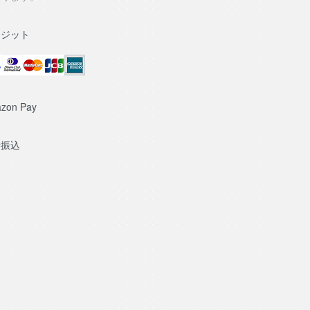
レジット
zon Pay
行振込