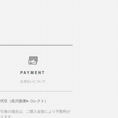
PAYMENT
お支払いについて
代引（佐川急便e-コレクト）
⾦引換の場合は、ご購⼊⾦額により⼿数料が
かります。